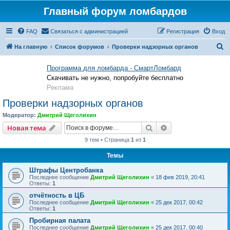
Главный форум ломбардов
FAQ
Связаться с администрацией
Регистрация
Вход
П
На главную
Список форумов
Проверки надзорных органов
о
Программа для ломбарда - СмартЛомбард
и
Скачивать не нужно, попробуйте бесплатно
с
Реклама
к
Проверки надзорных органов
Модератор:
Дмитрий Щеголихин
Поиск
Расширенный пои
Новая тема
9 тем • Страница
1
из
1
Темы
Штрафы Центробанка
Последнее сообщение
Дмитрий Щеголихин
«
18 фев 2019, 20:41
Ответы:
1
отчётность в ЦБ
Последнее сообщение
Дмитрий Щеголихин
«
25 дек 2017, 00:42
Ответы:
1
Пробирная палата
Последнее сообщение
Дмитрий Щеголихин
«
25 дек 2017, 00:40