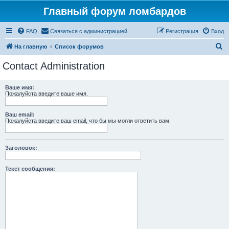
Главный форум ломбардов
FAQ
Связаться с администрацией
Регистрация
Вход
П
На главную
Список форумов
о
Contact Administration
и
с
Ваше имя:
Пожалуйста введите ваше имя.
к
Ваш email:
Пожалуйста введите ваш email, что бы мы могли ответить вам.
Заголовок:
Текст сообщения: